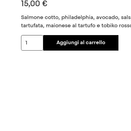
15,00
€
Salmone cotto, philadelphia, avocado, sal
tartufata, maionese al tartufo e tobiko ross
Philadelphia
Aggiungi al carrello
Truffle
8pz
quantità