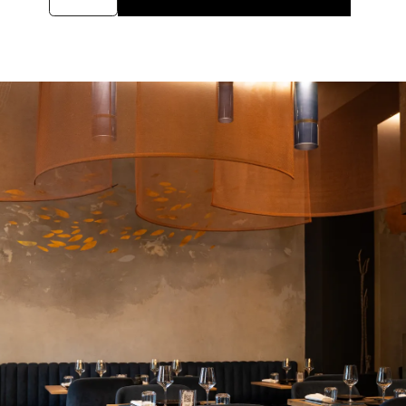
Chandon
Rosè
Impérial
quantità