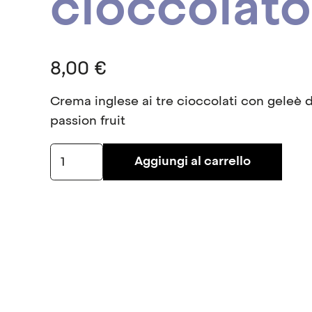
cioccolato
8,00
€
Crema inglese ai tre cioccolati con geleè d
passion fruit
Mezza
Aggiungi al carrello
sfera
al
cioccolato
quantità