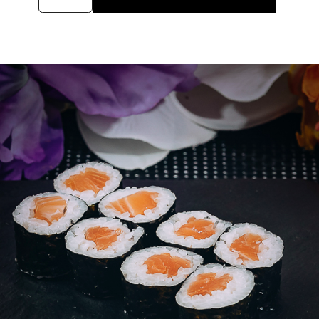
Sake
8pz
quantità