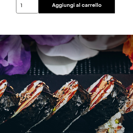
Futomaki
Aggiungi al carrello
Cotto
5pz
quantità